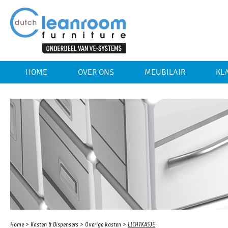
HOME
OVER ONS
MEUBILAIR
KL
Home
>
Kasten & Dispensers
>
Overige kasten
>
LICHTKASJE