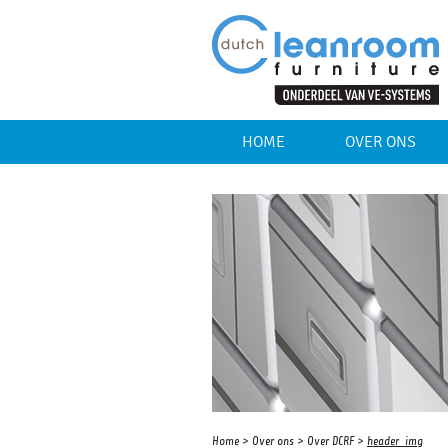
HOME
OVER ONS
Home
>
Over ons
>
Over DCRF
>
header_img