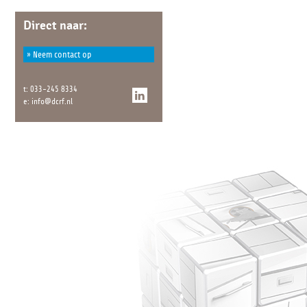
Direct naar:
» Neem contact op
t:
033-245 8334
e:
info@dcrf.nl